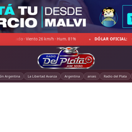
 OFICIAL:
Compra $1.467,00 · Venta $1.518,00
☁ LA PAM
◆
ión Argentina
La Libertad Avanza
Argentina
anses
Radio del Plata