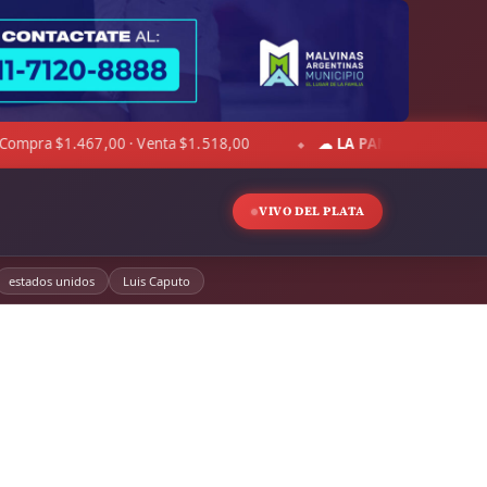
PA:
6°C · Sensación 3°C · Cielo despejado · Viento 9 km/h · Hum. 70%
VIVO DEL PLATA
estados unidos
Luis Caputo