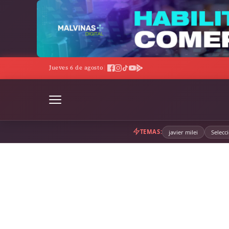
Skip
to
content
°C · Mayormente despejado · Viento 26 km/h · Hum. 81%
DÓLAR
Jueves 6 de agosto
|
◆
TEMAS:
javier milei
Selecc