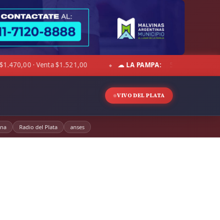
☁ LA PAMPA:
5°C · Sensación 1°C · Mayormente despejado · Vient
◆
VIVO DEL PLATA
ina
Radio del Plata
anses