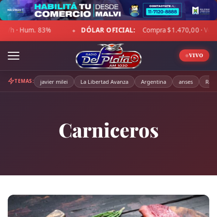
Skip
to
DÓLAR OFICIAL:
Compra $1.470,00 · Venta $1.521,00
☁
content
◆
◆
VIVO
TEMAS:
javier milei
La Libertad Avanza
Argentina
anses
Radi
Carniceros