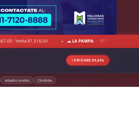
A PAMPA:
11°C · Sensación 6°C · Cielo despejado · Viento 22 km/h · 
VIVO DEL PLATA
estados unidos
Córdoba