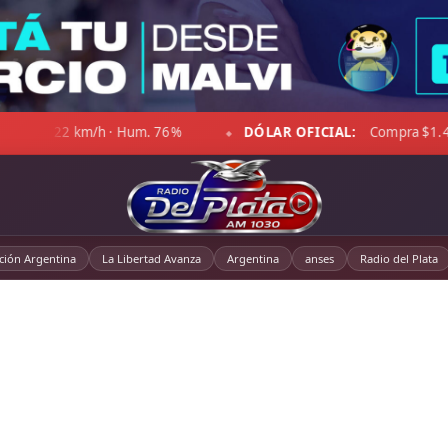
DÓLAR OFICIAL:
Compra $1.467,00 · Venta $1.518,00
☁ L
◆
cción Argentina
La Libertad Avanza
Argentina
anses
Radio del Plata