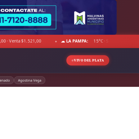
n 10°C · Cielo despejado · Viento 20 km/h · Hum. 25%
DÓLAR 
◆
VIVO DEL PLATA
enado
Agostina Vega