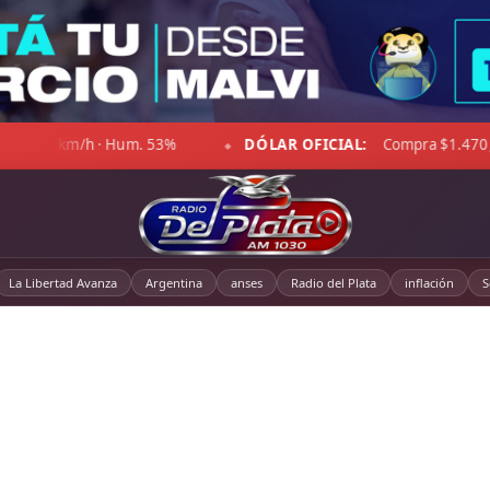
 $1.470,00 · Venta $1.521,00
☁ LA PAMPA:
15°C · Sensació
◆
La Libertad Avanza
Argentina
anses
Radio del Plata
inflación
S