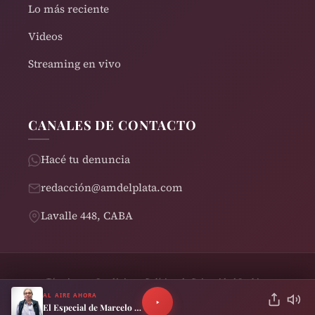
Lo más reciente
Videos
Streaming en vivo
CANALES DE CONTACTO
Hacé tu denuncia
redacción@amdelplata.com
Lavalle 448, CABA
Términos y Condiciones
Política de Privacidad
Cookies
© 2026 AM del Plata 1030 | Design by
Rearden
AL AIRE AHORA
El Especial de Marcelo Neira