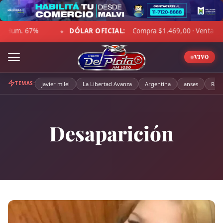
Skip
to
R OFICIAL:
Compra $1.469,00 · Venta $1.520,00
☁ LA PA
content
◆
VIVO
TEMAS:
javier milei
La Libertad Avanza
Argentina
anses
Radi
Desaparición