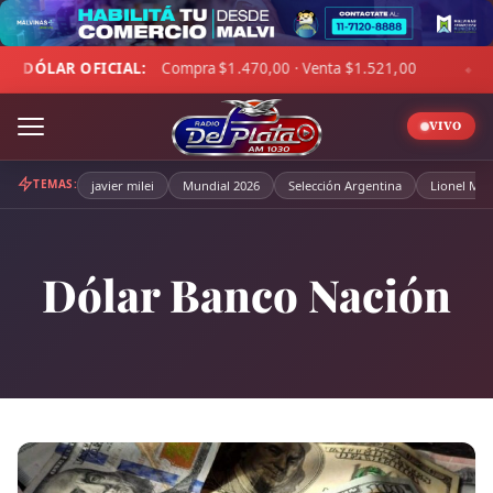
Skip
to
Compra $1.470,00 · Venta $1.521,00
☁ LA PAMPA:
3°C · S
content
◆
VIVO
TEMAS:
javier milei
Mundial 2026
Selección Argentina
Lionel Mes
Dólar Banco Nación