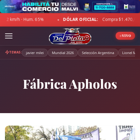
Skip
to
DÓLAR OFICIAL:
Compra $1.470,00 · Venta $1.521,00
content
◆
VIVO
TEMAS:
javier milei
Mundial 2026
Selección Argentina
Lionel Mes
Fábrica Apholos