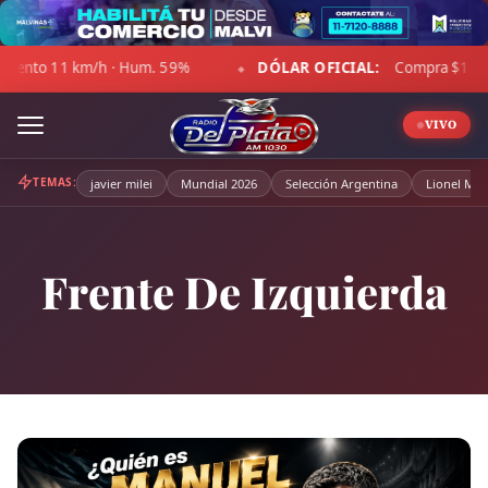
Skip
to
m. 59%
DÓLAR OFICIAL:
Compra $1.470,00 · Venta $1.521,0
content
◆
VIVO
TEMAS:
javier milei
Mundial 2026
Selección Argentina
Lionel Mes
Frente De Izquierda