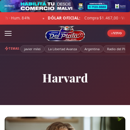
Skip
to
ÓLAR OFICIAL:
Compra $1.467,00 · Venta $1.518,00
☁ LA
content
◆
VIVO
TEMAS:
javier milei
La Libertad Avanza
Argentina
Radio del Plata
Harvard