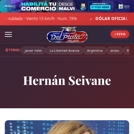
Skip
to
to 15 km/h · Hum. 78%
DÓLAR OFICIAL:
Compra $1.470,00 · 
content
◆
VIVO
TEMAS:
javier milei
La Libertad Avanza
Argentina
anses
Radi
Hernán Seivane