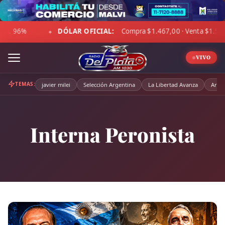
Skip
to
AR OFICIAL:
Compra $1.467,00 · Venta $1.518,00
☁ LA P
content
◆
VIVO
TEMAS:
javier milei
Selección Argentina
La Libertad Avanza
Arge
Interna Peronista