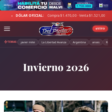
Skip
to
ra $1.470,00 · Venta $1.521,00
☁ LA PAMPA:
5°C · Sensac
content
◆
VIVO
TEMAS:
javier milei
La Libertad Avanza
Argentina
anses
Radi
Invierno 2026