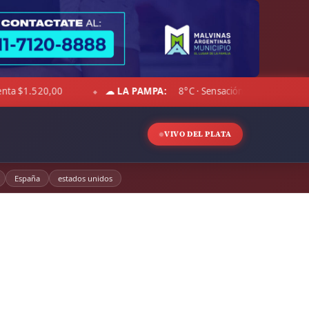
8°C · Sensación 1°C · Cubierto · Viento 30 km/h · Hum. 68%
D
◆
VIVO DEL PLATA
España
estados unidos