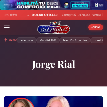
Skip
to
 OFICIAL:
Compra $1.470,00 · Venta $1.521,00
☁ LA PAM
content
◆
VIVO
TEMAS:
javier milei
Mundial 2026
Selección Argentina
Lionel Mes
Jorge Rial