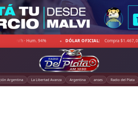
AR OFICIAL:
Compra $1.467,00 · Venta $1.518,00
☁ LA P
◆
ción Argentina
La Libertad Avanza
Argentina
anses
Radio del Plata