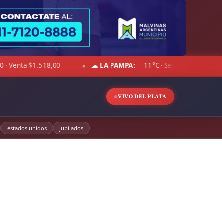
AMPA:
11°C · Sensación 5°C · Mayormente despejado · Viento 29 km/h
VIVO DEL PLATA
estados unidos
jubilados