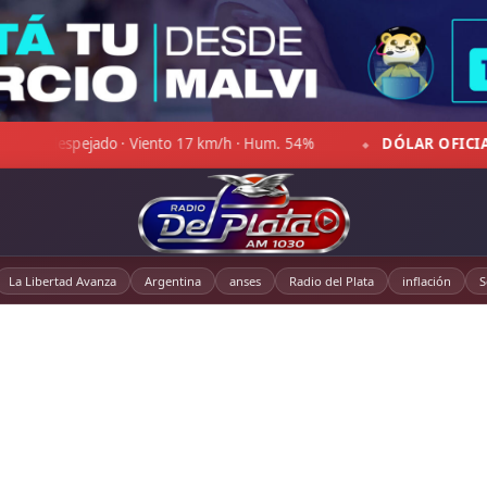
m. 54%
DÓLAR OFICIAL:
Compra $1.470,00 · Venta $1.521,
◆
La Libertad Avanza
Argentina
anses
Radio del Plata
inflación
S