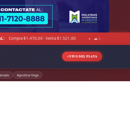
00
☁ LA PAMPA:
9°C · Sensación 3°C · Cielo despejado · Vie
◆
VIVO DEL PLATA
enado
Agostina Vega