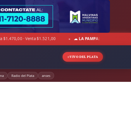
☁ LA PAMPA:
5°C · Sensación 1°C · Mayormente despejado · Vi
◆
VIVO DEL PLATA
ina
Radio del Plata
anses