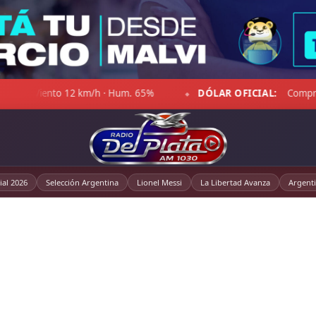
DÓLAR OFICIAL:
Compra $1.470,00 · Venta $1.521,00
◆
al 2026
Selección Argentina
Lionel Messi
La Libertad Avanza
Argent