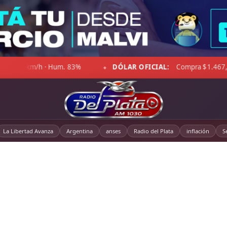
ra $1.467,00 · Venta $1.518,00
☁ LA PAMPA:
4°C · Sensaci
◆
La Libertad Avanza
Argentina
anses
Radio del Plata
inflación
S