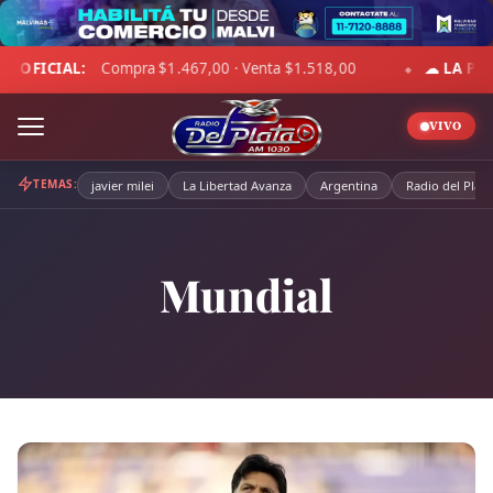
Skip
to
A PAMPA:
3°C · Sensación -1°C · Cielo despejado · Viento 12 km/h · 
content
VIVO
TEMAS:
javier milei
La Libertad Avanza
Argentina
Radio del Plata
Mundial