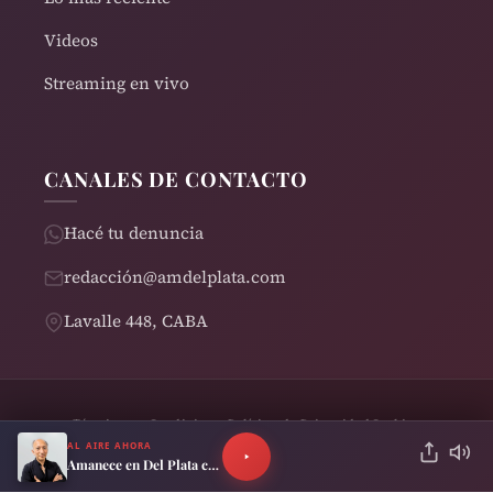
Videos
Streaming en vivo
CANALES DE CONTACTO
Hacé tu denuncia
redacción@amdelplata.com
Lavalle 448, CABA
Términos y Condiciones
Política de Privacidad
Cookies
© 2026 AM del Plata 1030 | Design by
Rearden
AL AIRE AHORA
Amanece en Del Plata con Quique Polimeni