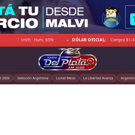
AR OFICIAL:
Compra $1.470,00 · Venta $1.521,00
☁ LA P
◆
l 2026
Selección Argentina
Lionel Messi
La Libertad Avanza
Argentin