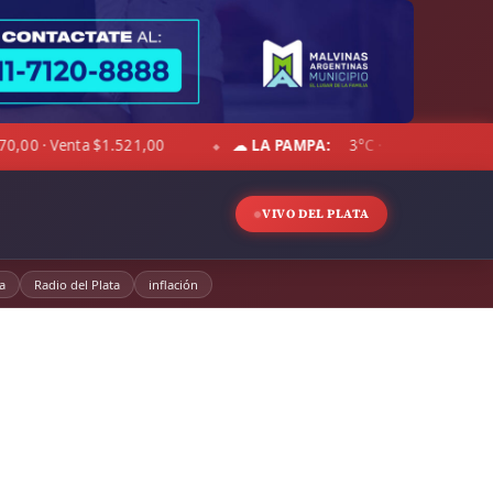
AMPA:
3°C · Sensación -0°C · Cielo despejado · Viento 10 km/h · Hum. 
VIVO DEL PLATA
a
Radio del Plata
inflación