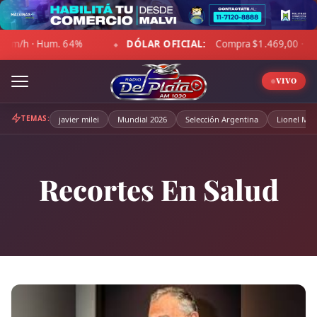
Skip
to
DÓLAR OFICIAL:
Compra $1.469,00 · Venta $1.520,00
content
◆
VIVO
TEMAS:
javier milei
Mundial 2026
Selección Argentina
Lionel Mes
Recortes En Salud