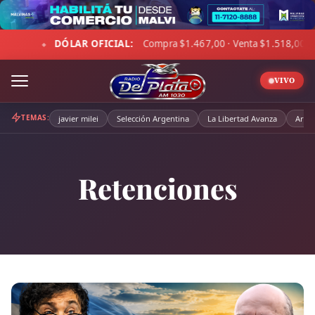
Skip
to
mpra $1.467,00 · Venta $1.518,00
☁ LA PAMPA:
4°C · Sens
content
◆
VIVO
TEMAS:
javier milei
Selección Argentina
La Libertad Avanza
Arge
Retenciones