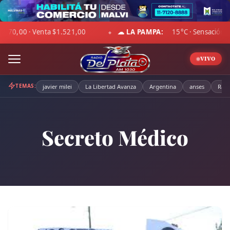
Skip
to
00
☁ LA PAMPA:
15°C · Sensación 9°C · Cielo despejado · V
content
◆
VIVO
TEMAS:
javier milei
La Libertad Avanza
Argentina
anses
Radi
Secreto Médico