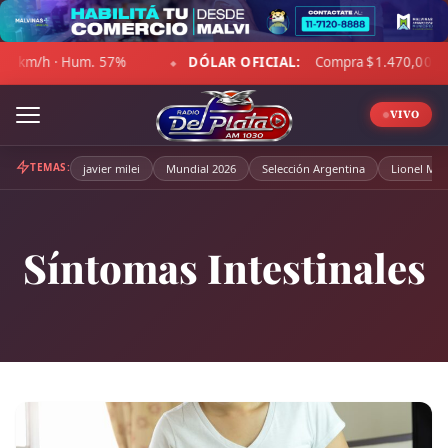
Skip
to
DÓLAR OFICIAL:
Compra $1.470,00 · Venta $1.521,00
content
◆
◆
VIVO
TEMAS:
javier milei
Mundial 2026
Selección Argentina
Lionel Mes
Síntomas Intestinales