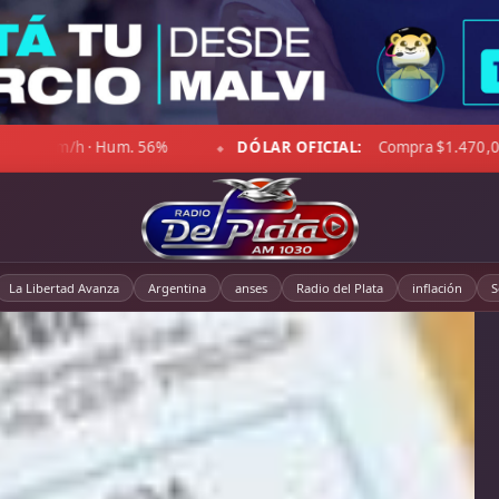
Cielo despejado · Viento 19 km/h · Hum. 27%
DÓLAR BLUE:
C
◆
La Libertad Avanza
Argentina
anses
Radio del Plata
inflación
S