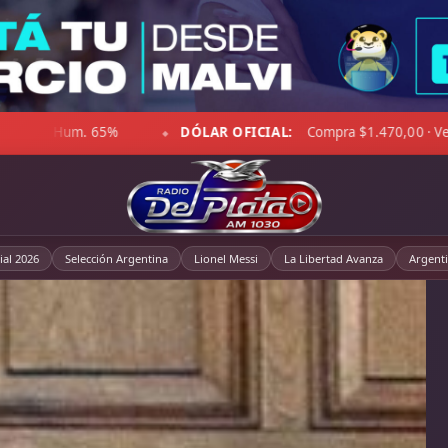
to 15 km/h · Hum. 62%
DÓLAR BLUE:
Compra $1.492,00 · Ve
◆
al 2026
Selección Argentina
Lionel Messi
La Libertad Avanza
Argent