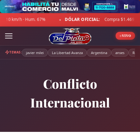
Skip
to
DÓLAR OFICIAL:
Compra $1.469,00 · Venta $1.520,00
content
◆
◆
VIVO
TEMAS:
javier milei
La Libertad Avanza
Argentina
anses
Radi
Conflicto
Internacional