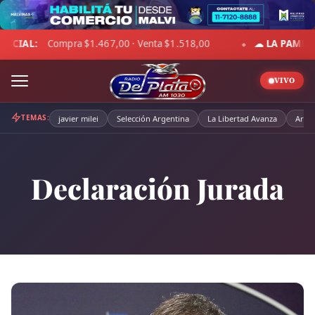
Skip
to
☁ LA PAMPA:
4°C · Sensación 1°C · Cielo despejado · Viento 11 
content
◆
VIVO
TEMAS:
javier milei
Selección Argentina
La Libertad Avanza
Arge
Declaración Jurada