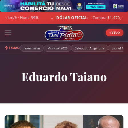
Skip
to
DÓLAR OFICIAL:
Compra $1.470,00 · Venta $1.521,00
☁
content
◆
◆
VIVO
TEMAS:
javier milei
Mundial 2026
Selección Argentina
Lionel Mes
Eduardo Taiano