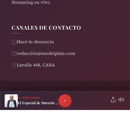
Streaming en vivo
CANALES DE CONTACTO
Hacé tu denuncia
redacción@amdelplata.com
Lavalle 448, CABA
Términos y Condiciones
Política de Privacidad
Cookies
© 2026 AM del Plata 1030 | Design by
Rearden
AL AIRE AHORA
El Especial de Marcelo Neira