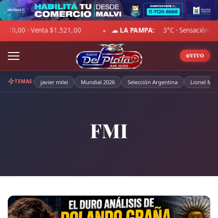
Skip
to
2°C · Cielo despejado · Viento 15 km/h · Hum. 74%
DÓLAR BLU
content
◆
VIVO
TEMAS:
javier milei
Mundial 2026
Selección Argentina
Lionel Mes
FMI