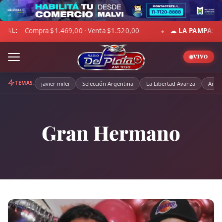
Skip
to
☁ LA PAMPA:
8°C · Sensación 1°C · Cubierto · Viento 30 km/h ·
content
◆
VIVO
TEMAS:
javier milei
Selección Argentina
La Libertad Avanza
Arge
Gran Hermano