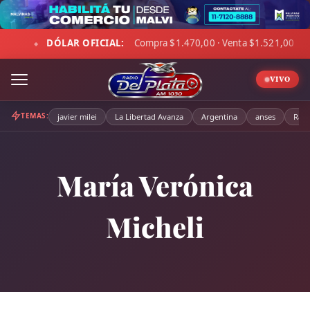
Skip
to
Compra $1.470,00 · Venta $1.521,00
☁ LA PAMPA:
5°C · 
content
◆
VIVO
TEMAS:
javier milei
La Libertad Avanza
Argentina
anses
Radi
María Verónica
Micheli