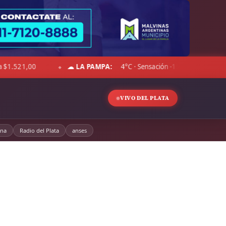
1°C · Cielo despejado · Viento 14 km/h · Hum. 70%
DÓLAR BLU
◆
VIVO DEL PLATA
ina
Radio del Plata
anses