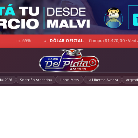
1.470,00 · Venta $1.521,00
☁ LA PAMPA:
4°C · Sensación -
◆
al 2026
Selección Argentina
Lionel Messi
La Libertad Avanza
Argent