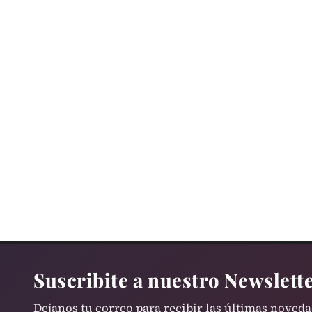
POLICIALES
Asalto a mano armada en un
colectivo, persecución…
Suscribite a nuestro Newslett
Dejanos tu correo para recibir las últimas noved