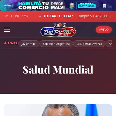
Skip
to
DÓLAR OFICIAL:
Compra $1.467,00 · Venta $1.518,00
content
◆
◆
VIVO
TEMAS:
javier milei
Selección Argentina
La Libertad Avanza
Arge
Salud Mundial