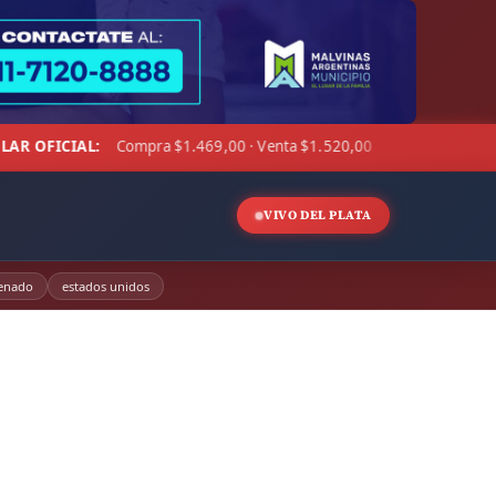
 · Venta $1.520,00
☁ LA PAMPA:
14°C · Sensación 9°C · Cie
◆
VIVO DEL PLATA
enado
estados unidos