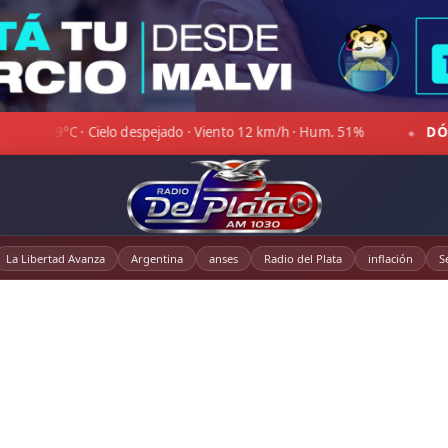
ento 12 km/h · Hum. 51%
DÓLAR OFICIAL:
Compra $1.469,00
◆
La Libertad Avanza
Argentina
anses
Radio del Plata
inflación
S