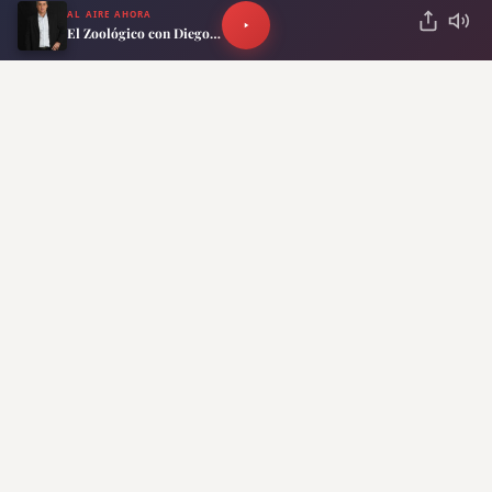
gravedad política y militar.
AL AIRE AHORA
El Zoológico con Diego Schurman
Con las negociaciones pendiendo de un
hilo y el estrecho de Ormuz convertido
nuevamente en epicentro de la disputa, el
desafío para la Casa Blanca será evitar
que un episodio puntual derive en una
escalada de consecuencias imprevisibles
para la estabilidad regional y la economía
global.