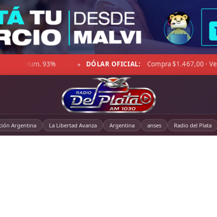
 Venta $1.518,00
☁ LA PAMPA:
11°C · Sensación 5°C · Mayo
◆
ción Argentina
La Libertad Avanza
Argentina
anses
Radio del Plata
⚽ AFA