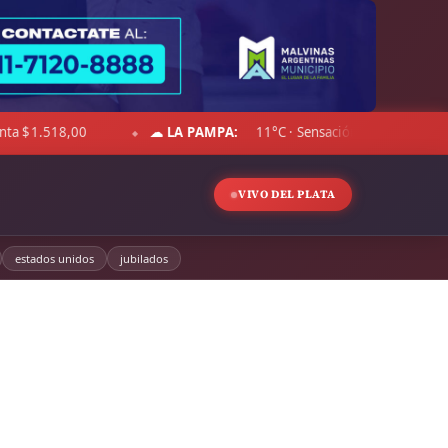
rmente despejado · Viento 28 km/h · Hum. 48%
DÓLAR BLUE:
◆
VIVO DEL PLATA
estados unidos
jubilados