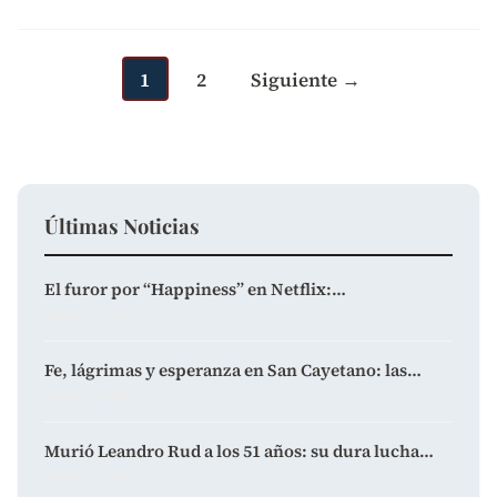
Paginación
de
entradas
1
2
Siguiente →
Últimas Noticias
El furor por “Happiness” en Netflix:…
agosto 7, 2026
Fe, lágrimas y esperanza en San Cayetano: las…
agosto 7, 2026
Murió Leandro Rud a los 51 años: su dura lucha…
agosto 7, 2026