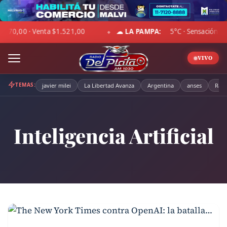
Skip
to
ción -1°C · Cielo despejado · Viento 26 km/h · Hum. 50%
DÓLAR
content
◆
VIVO
TEMAS:
javier milei
La Libertad Avanza
Argentina
anses
Radi
Inteligencia Artificial