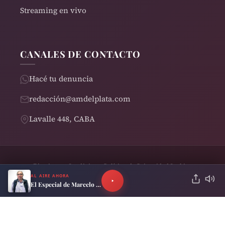
Streaming en vivo
CANALES DE CONTACTO
Hacé tu denuncia
redacción@amdelplata.com
Lavalle 448, CABA
Términos y Condiciones
Política de Privacidad
Cookies
© 2026 AM del Plata 1030 | Design by
Rearden
AL AIRE AHORA
El Especial de Marcelo Neira