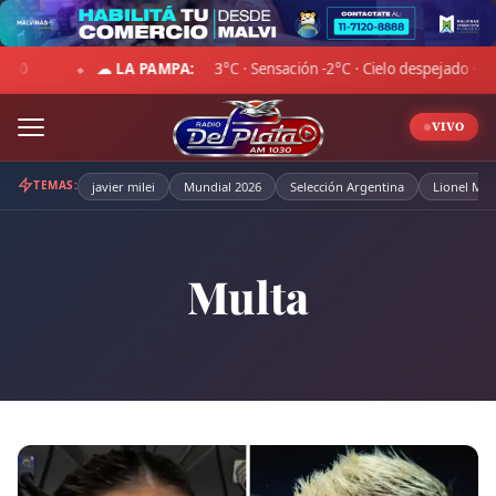
Skip
to
MPA:
3°C · Sensación -2°C · Cielo despejado · Viento 16 km/h · Hum. 7
content
VIVO
TEMAS:
javier milei
Mundial 2026
Selección Argentina
Lionel Mes
Multa