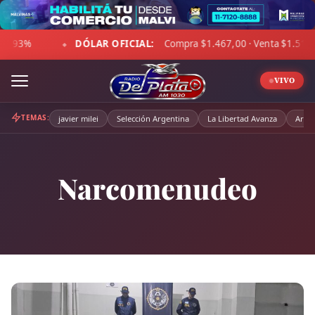
Skip
to
R OFICIAL:
Compra $1.467,00 · Venta $1.518,00
☁ LA PA
content
◆
VIVO
TEMAS:
javier milei
Selección Argentina
La Libertad Avanza
Arge
Narcomenudeo