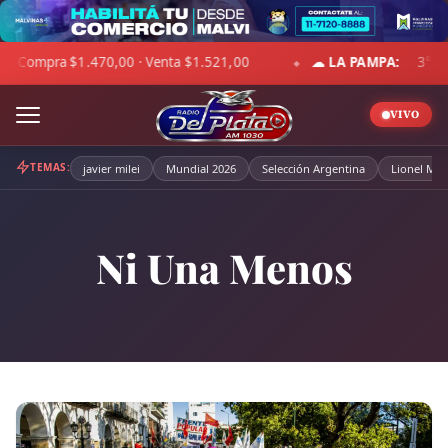
Skip
to
PA:
3°C · Sensación -1°C · Parcialmente nublado · Viento 13 km/h · H
content
VIVO
TEMAS:
javier milei
Mundial 2026
Selección Argentina
Lionel Mes
Ni Una Menos