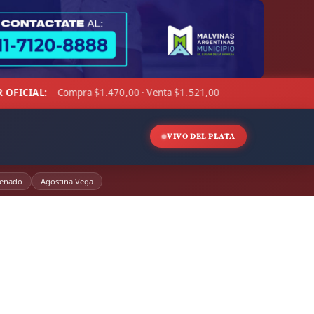
nta $1.521,00
☁ LA PAMPA:
10°C · Sensación 5°C · Parcial
◆
VIVO DEL PLATA
enado
Agostina Vega