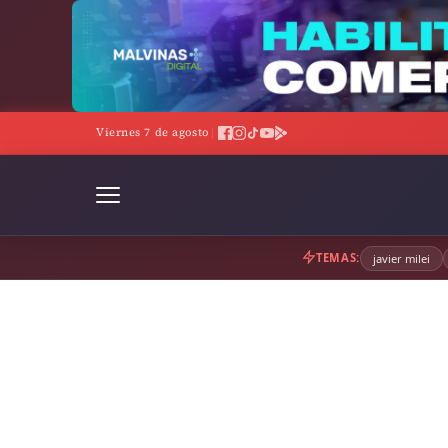
Skip
to
content
00
☁ CABA:
10°C · Sensación 7°C · Cielo despejado · Viento 
Viernes 7 de agosto
|
◆
TEMAS:
javier milei