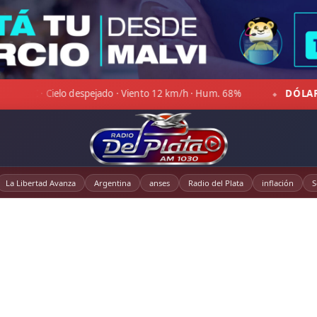
12 km/h · Hum. 68%
DÓLAR OFICIAL:
Compra $1.470,00 · Ve
◆
La Libertad Avanza
Argentina
anses
Radio del Plata
inflación
S