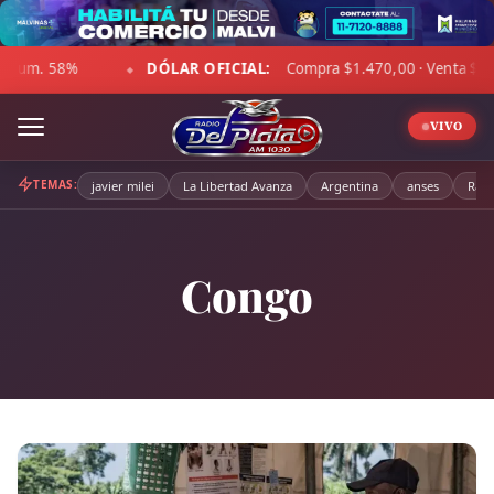
Skip
to
 OFICIAL:
Compra $1.470,00 · Venta $1.521,00
☁ LA PAMP
content
◆
VIVO
TEMAS:
javier milei
La Libertad Avanza
Argentina
anses
Radi
Congo