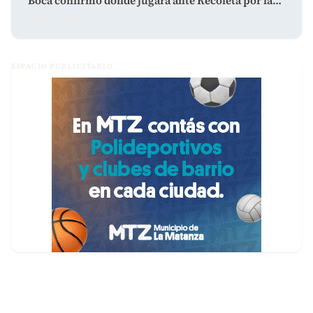
Boca confirmó dónde jugará ante Recoleta por la…
agosto 7, 2026
ESPACIO PUBLICITARIO