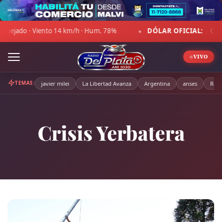
Skip
to
 km/h · Hum. 78%
DÓLAR OFICIAL:
Compra $1.470,00 · Vent
content
◆
VIVO
TEMAS:
javier milei
La Libertad Avanza
Argentina
anses
Radi
Crisis Yerbatera