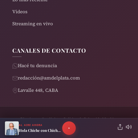
Videos
Streaming en vivo
CANALES DE CONTACTO
Hacé tu denuncia
redacción@amdelplata.com
Lavalle 448, CABA
Términos y Condiciones
Política de Privacidad
Cookies
© 2026 AM del Plata 1030 | Design by
Rearden
AL AIRE AHORA
Hola Chiche con Chiche Gelblung