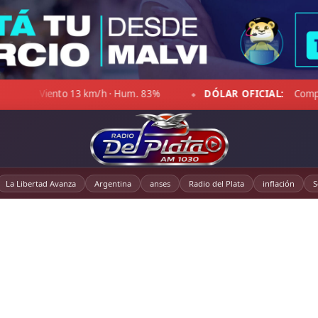
3%
DÓLAR OFICIAL:
Compra $1.470,00 · Venta $1.521,00
◆
La Libertad Avanza
Argentina
anses
Radio del Plata
inflación
S