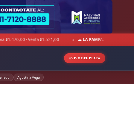
☁ LA PAMPA:
5°C · Sensación -2°C · Cielo despejado · Viento 
◆
VIVO DEL PLATA
enado
Agostina Vega