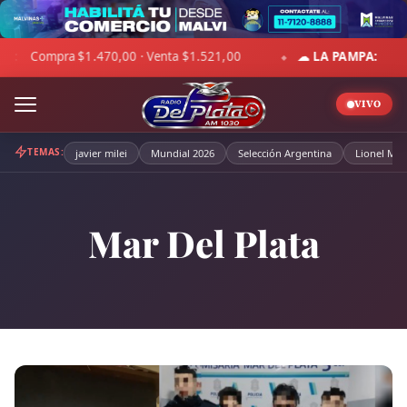
Skip
to
☁ LA PAMPA:
2°C · Sensación -1°C · Parcialmente nublado · Viento 12
content
VIVO
TEMAS:
javier milei
Mundial 2026
Selección Argentina
Lionel Mes
Mar Del Plata