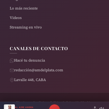
Lo más reciente
Videos
Streaming en vivo
CANALES DE CONTACTO
Hacé tu denuncia
redacción@amdelplata.com
Lavalle 448, CABA
Términos y Condiciones
Política de Privacidad
Cookies
© 2026 AM del Plata 1030 | Design by
Rearden
AL AIRE AHORA